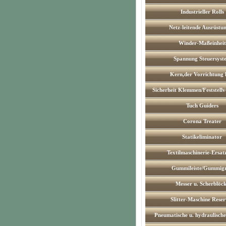
Industrieller Rolls
Netz-leitende Ausrüstu
Winder-Maßeinheit
Spannung Steuersyst
Kern,der Vorrichtung 
Sicherheit Klemmen/Feststell
Tuch Guiders
Corona Treater
Statikeliminator
Textilmaschinerie-Ersatz
Gummileiste/Gummigr
Messer u. Scherblöc
Slitter-Maschine Rese
Pneumatische u. hydraulisch