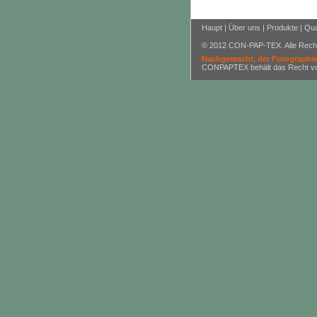
Haupt
|
Über uns
|
Produkte
|
Qua
© 2012 CON-PAP-TEX. Alle Recht
Nachgemacht, der Fotographien
CONPAPTEX behält das Recht vor, 