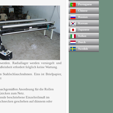
Portuguese
Chinese
Russian
Korean
Japanese
Italian
Dutch
Swedish
werden. Radiallager werden versiegelt und
ßeinheit erfordert folglich keine Wartung.
 Stahlschlauchrahmen. Eins ist Briefpapier,
zt
sachgemäßen Anordnung für die Rollen
 Knicken zum Netz.
lgende beschriebene Einzelteilmuß im
ndschnecken geschehen auf dünnem oder