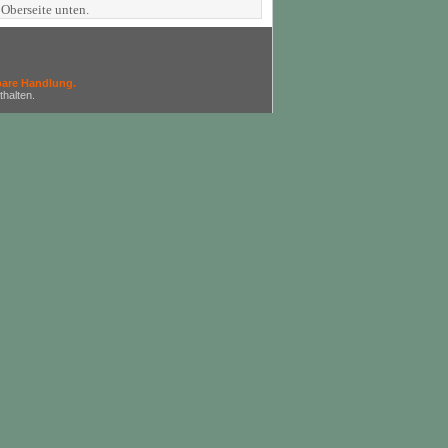
 Oberseite unten.
bare Handlung.
halten.