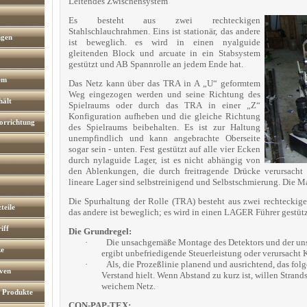
Leitendes Zwischensystem
Es besteht aus zwei rechteckigen
Stahlschlauchrahmen. Eins ist stationär, das andere
ngen
ist beweglich. es wird in einen nyalguide
gleitenden Block und arcuate in ein Stabsystem
gestützt und AB Spannrolle an jedem Ende hat.
em
Das Netz kann über das TRA in A „U“ geformtem
Weg eingezogen werden und seine Richtung des
hält
Spielraums oder durch das TRA in einer „Z“
Konfiguration aufheben und die gleiche Richtung
vorrichtung
des Spielraums beibehalten. Es ist zur Haltung
unempfindlich und kann angebrachte Oberseite
sogar sein - unten. Fest gestützt auf alle vier Ecken
durch nylaguide Lager, ist es nicht abhängig von
den Ablenkungen, die durch freitragende Drücke verursacht 
lineare Lager sind selbstreinigend und Selbstschmierung. Die Ma
Die Spurhaltung der Rolle (TRA) besteht aus zwei rechteckigen
teile
das andere ist beweglich; es wird in einen LAGER Führer gestüt
iff
Die Grundregel:
·
Die unsachgemäße Montage des Detektors und der un
ke
ergibt unbefriedigende Steuerleistung oder verursacht
·
Als, die Prozeßlinie planend und ausrichtend, das fo
rven
Verstand hielt. Wenn Abstand zu kurz ist, willen Stra
weichem Netz.
e Produkte
CON-PAP-TEX: