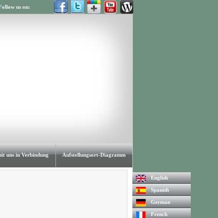
Follow us on:
mit uns in Verbindung
Aufstellungsort-Diagramm
English
Spanish
German
French