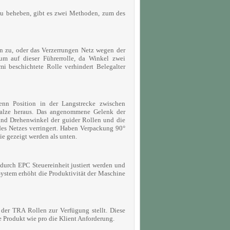
 zu beheben, gibt es zwei Methoden, zum des
en zu, oder das Verzerrungen Netz wegen der
um auf dieser Führerrolle, da Winkel zwei
i beschichtete Rolle verhindert Belegalter
enn Position in der Langstrecke zwischen
walze heraus. Das angenommene Gelenk der
sind Drehenwinkel der guider Rollen und die
des Netzes verringert. Haben Verpackung 90°
ie gezeigt werden als unten.
 durch EPC Steuereinheit justiert werden und
System erhöht die Produktivität der Maschine
der TRA Rollen zur Verfügung stellt. Diese
e Produkt wie pro die Klient Anforderung.