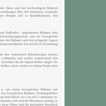
lder. Diese sind mit hochwertigem Material
nwendungen über den Industrien verwendet
en Designs und in Spezifikationen, den
nären Fußboden - angebrachter Rahmen oder
 Unterstützungssystem und ein beweglicher
schen den Rahmen und den nylaguide Lagern
räteanschlußplatte hin und her in Erwiderung
 das den veränderten Anforderungen unseres
ßen vorhanden und werden entsprechend den
. Geschätzt für die Eigenschaften mögen Sie
er Aufbau, diese werden in hohem Grade unter
eite u. aus einem beweglichen Rahmen mit
 den beweglichen Rahmen. Verdrängerführer
 auf dem Druck von von m/Cs vorhanden ist.
vorhanden und sind für Maschinen untätig, in
e diese Führer sind für minimalen Netzdruck