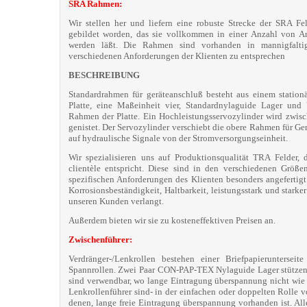
SRA Rahmen:
Wir stellen her und liefern eine robuste Strecke der SRA Fe
gebildet worden, das sie vollkommen in einer Anzahl von A
werden läßt. Die Rahmen sind vorhanden in mannigfaltig
verschiedenen Anforderungen der Klienten zu entsprechen
BESCHREIBUNG
Standardrahmen für geräteanschluß besteht aus einem statio
Platte, eine Maßeinheit vier, Standardnylaguide Lager und
Rahmen der Platte. Ein Hochleistungsservozylinder wird zwi
genistet. Der Servozylinder verschiebt die obere Rahmen für Ge
auf hydraulische Signale von der Stromversorgungseinheit.
Wir spezialisieren uns auf Produktionsqualität TRA Felder,
clientèle entspricht. Diese sind in den verschiedenen Grö
spezifischen Anforderungen des Klienten besonders angefertigt
Korrosionsbeständigkeit, Haltbarkeit, leistungsstark und stark
unseren Kunden verlangt.
Außerdem bieten wir sie zu kosteneffektiven Preisen an.
Zwischenführer:
Verdränger-/Lenkrollen bestehen einer Briefpapierunters
Spannrollen. Zwei Paar CON-PAP-TEX Nylaguide Lager stützen
sind verwendbar, wo lange Eintragung überspannung nicht wie
Lenkrollenführer sind- in der einfachen oder doppelten Rolle 
denen, lange freie Eintragung überspannung vorhanden ist. All