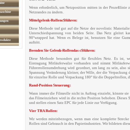
hine
Wenn erforderlich, um Netzposition mitten in der Prozeßlinie
maschine
Netzrandes zu ändern.
Mittelgelenk-Rollenc$führen:
tungen
Diese Methode traf gut auf die Netze der novelistic Materiali
Unterschiedspannung von beiden Seite. Das Netz gleitet ka
90°wrapped hat. Wenn es Belege ist, benutzen Sie eine Gumm
rodukte
auftritt.
Beenden Sie Gelenk-Rollendas c$führen:
Diese Methode besonders gut für flexibles Netz. Es ist, w
Eintragung Mitläuferwalze vorhanden und nimmt Mitläufer
Führerrollenumdrehung wird geordnet, um lang zu sein, also 
Spannung Veränderung kleiner, der Wille, der die Verpackung 
für einzelne Rolle und Verpackung 180° für die Doppeltrollen, d
Rand-Position Steuerung:
Wann immer die Filmrolle nicht in Auftrag einzieht, könnte sie
das Filmeinziehen wird in die rechte Position behoben. Dieses 
und stellen einen Satz EPC für jede Linie zur Verfügung.
Vier TRA Rollen:
Wir werden miteinbezogen, wenn man eine komplette Strecke 
Rollen sind Gebrauch in den Papierindustrien. Wir bildeten dies