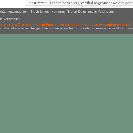
bestimmt u. können horizontal, vertikal angebracht werden oder
lität
|
Anwendungen
|
Nachrichten
|
Karrieren
|
Treten Sie mit uns in Verbindung
e vorbehalten.
 oder des Textes von dieser Web site ist zu kopieren oder das Verwenden eine straf
Spezifikationen u. Design ohne vorherige Nachricht zu ändern, neueste Entwicklung zu ent