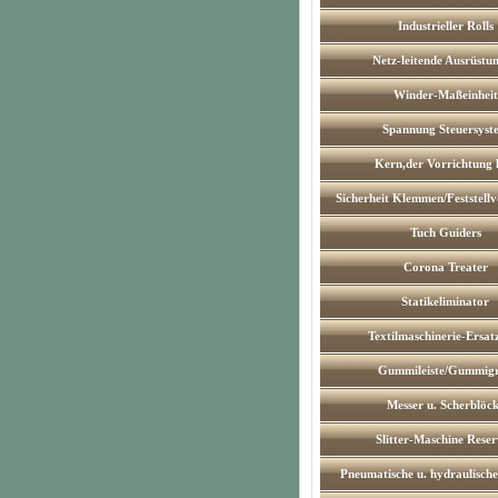
Industrieller Rolls
Netz-leitende Ausrüstu
Winder-Maßeinheit
Spannung Steuersyst
Kern,der Vorrichtung 
Sicherheit Klemmen/Feststell
Tuch Guiders
Corona Treater
Statikeliminator
Textilmaschinerie-Ersatz
Gummileiste/Gummigr
Messer u. Scherblöc
Slitter-Maschine Rese
Pneumatische u. hydraulisch