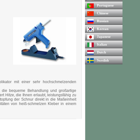
Portuguese
Chinese
Russian
Korean
Japanese
Italian
Dutch
Swedish
plikator mit einer sehr hochschmelzenden
ert die bequeme Behandlung und großartige
 Hitze, die Ihnen erlaubt, leistungsfähig zu
opfung der Schnur direkt in die Maßeinheit
titäten von heiß-schmelzen Kleber in einem