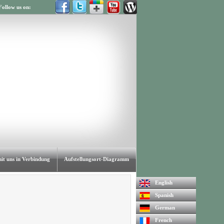
Follow us on:
mit uns in Verbindung
Aufstellungsort-Diagramm
English
Spanish
German
French