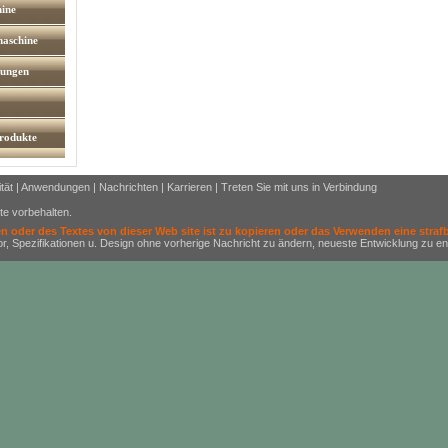
hine
maschine
tungen
rodukte
tät
|
Anwendungen
|
Nachrichten
|
Karrieren
|
Treten Sie mit uns in Verbindung
e vorbehalten.
 oder des Textes von dieser Web site ist zu kopieren oder das Verwenden eine straf
Spezifikationen u. Design ohne vorherige Nachricht zu ändern, neueste Entwicklung zu ent