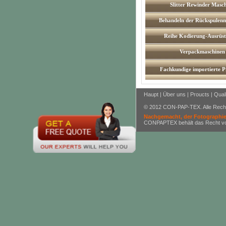
Slitter Rewinder Masc
Behandeln der Rückspulen
Reihe Kodierung-Ausrüs
Verpackmaschinen
Fachkundige importierte P
Haupt
|
Über uns
|
Proucts
|
Quali
© 2012 CON-PAP-TEX. Alle Recht
Nachgemacht, der Fotographien
CONPAPTEX behält das Recht vor, 