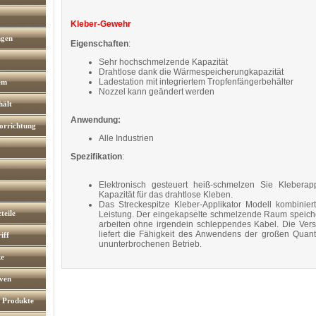
Kleber-Gewehr
ngen
Eigenschaften
:
Sehr hochschmelzende Kapazität
Drahtlose dank die Wärmespeicherungkapazität
Ladestation mit integriertem Tropfenfängerbehälter
em
Nozzel kann geändert werden
hält
Anwendung:
vorrichtung
Alle Industrien
Spezifikation
:
Elektronisch gesteuert heiß-schmelzen Sie Kleberap
Kapazität für das drahtlose Kleben.
Das Streckespitze Kleber-Applikator Modell kombini
teile
Leistung. Der eingekapselte schmelzende Raum speichert
arbeiten ohne irgendein schleppendes Kabel. Die Verst
liefert die Fähigkeit des Anwendens der großen Quan
iff
ununterbrochenen Betrieb.
ke
rven
e Produkte